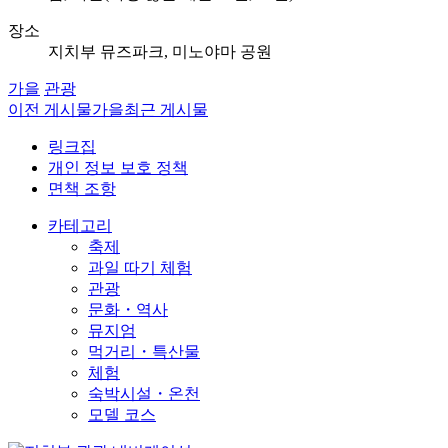
장소
지치부 뮤즈파크, 미노야마 공원
가을
관광
이전 게시물
가을
최근 게시물
링크집
개인 정보 보호 정책
면책 조항
카테고리
축제
과일 따기 체험
관광
문화・역사
뮤지엄
먹거리・특산물
체험
숙박시설・온천
모델 코스