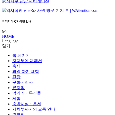
© 치치타 QR 여행 안내
Menu
HOME
Language
닫기
톱 페이지
지치부에 대해서
축제
과일 따기 체험
관광
문화・역사
뮤지엄
먹거리・특산물
체험
숙박시설・온천
지치부까지의 교통 안내
링크집