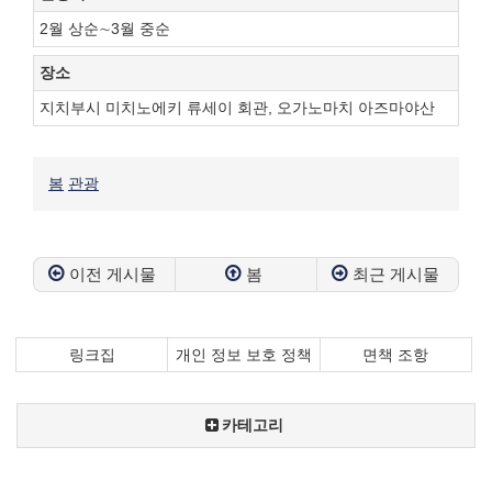
2월 상순∼3월 중순
장소
지치부시 미치노에키 류세이 회관, 오가노마치 아즈마야산
봄
관광
이전 게시물
봄
최근 게시물
링크집
개인 정보 보호 정책
면책 조항
카테고리