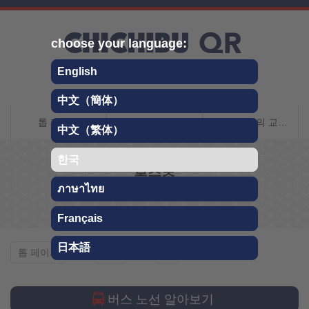
Skip
choose your language:
English
中文（簡体）
치치타 QR 여행 안내
톱 페이지
지치부에 대해서
지치부까지의 교통 안내
中文（繁体）
한국
복수초
ภาษาไทย
봄
Français
日本語
복수초
톱 페이지
관광
봄
버스 노선 알아보기