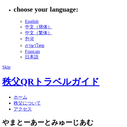
choose your language:
English
中文（簡体）
中文（繁体）
한국
ภาษาไทย
Français
日本語
Skip
秩父QRトラベルガイド
ホーム
秩父について
アクセス
やまとーあーとみゅーじあむ