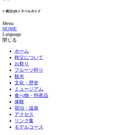
© 秩父QRトラベルガイド
Menu
HOME
Language
閉じる
ホーム
秩父について
お祭り
フルーツ狩り
観光
文化・歴史
ミュージアム
食べ物・特産品
体験
宿泊・温泉
アクセス
リンク集
モデルコース