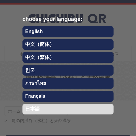
Skip
choose your language:
English
中文（簡体）
秩父QRトラベルガイ
ホーム
秩父について
アクセス
中文（繁体）
ド
한국
尾の内渓谷（氷柱）と天然温泉
ภาษาไทย
モデルコース
Français
日本語
ホーム
モデルコース
尾の内渓谷（氷柱）と天然温泉