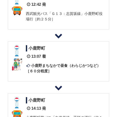
12:42 発
西武観光バス「Ｇ１３：志賀坂線」小鹿野町役
場行［約２５分］
小鹿野町
13:07 着
小鹿野まちなかで昼食（わらじかつなど）
［６０分程度］
小鹿野町
14:13 発