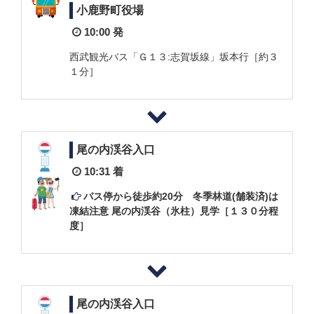
小鹿野町役場
10:00 発
西武観光バス「Ｇ１３:志賀坂線」坂本行［約３
１分］
尾の内渓谷入口
10:31 着
バス停から徒歩約20分 冬季林道(舗装済)は
凍結注意 尾の内渓谷（氷柱）見学［１３０分程
度］
尾の内渓谷入口