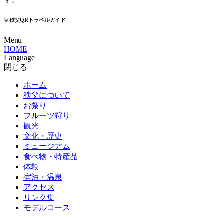
© 秩父QRトラベルガイド
Menu
HOME
Language
閉じる
ホーム
秩父について
お祭り
フルーツ狩り
観光
文化・歴史
ミュージアム
食べ物・特産品
体験
宿泊・温泉
アクセス
リンク集
モデルコース