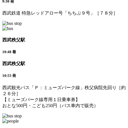
9:30 発
西武鉄道 特急レッドアロー号「ちちぶ９号」［７８分］
西武秩父駅
10:48 着
西武秩父駅
10:55 発
西武観光バス「Ｐ：ミューズパーク線」秩父病院先回り［約
２６分］
【ミューズパーク線専用１日乗車券】
おとな500円・こども250円（バス車内で販売）