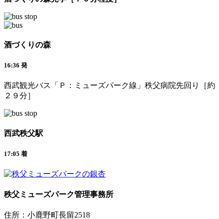
酒づくりの森
16:36 発
西武観光バス「Ｐ：ミューズパーク線」秩父病院先回り［約
２９分］
西武秩父駅
17:05 着
秩父ミューズパーク管理事務所
住所：小鹿野町長留2518