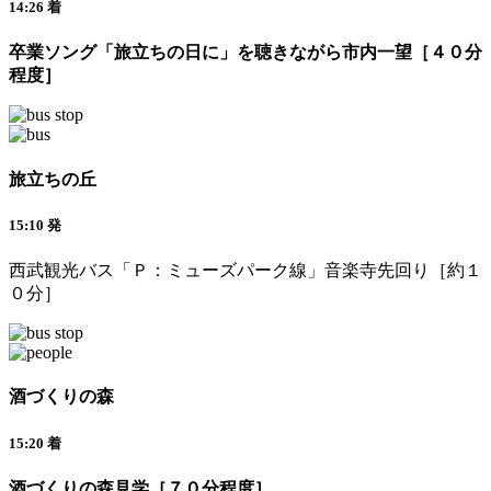
14:26 着
卒業ソング「旅立ちの日に」を聴きながら市内一望［４０分
程度］
旅立ちの丘
15:10 発
西武観光バス「Ｐ：ミューズパーク線」音楽寺先回り［約１
０分］
酒づくりの森
15:20 着
酒づくりの森見学［７０分程度］