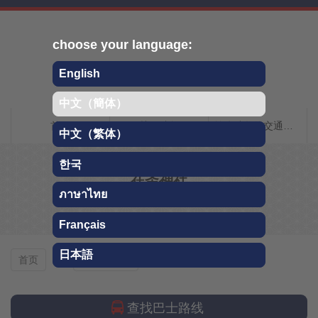
Skip
choose your language:
English
中文（簡体）
Chichibu QR旅行指南
首页
关于秩父
前往秩父的交通指南
中文（繁体）
한국
在圣神社
ภาษาไทย
文化・历史
Français
日本語
在圣神社
首页
文化・历史
查找巴士路线