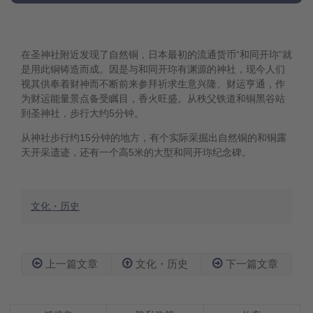
在圣神社附近发现了自然铜，日本最初的流通货币“和同开珎”就
是用此铜铸造而成。因是与和同开珎有渊源的神社，现今人们
视其供奉着财神而不断前来参拜祈求生意兴隆、财运亨通，作
为财运能量景点备受瞩目，香火旺盛。从秩父铁道和铜黑谷站
到圣神社，步行大约5分钟。
从神社步行约15分钟的地方，有个实际采掘出自然铜的和铜露
天开采遗迹，还有一个高5米的大型和同开珎纪念碑。
文化・历史
上一篇文章
文化・历史
下一篇文章