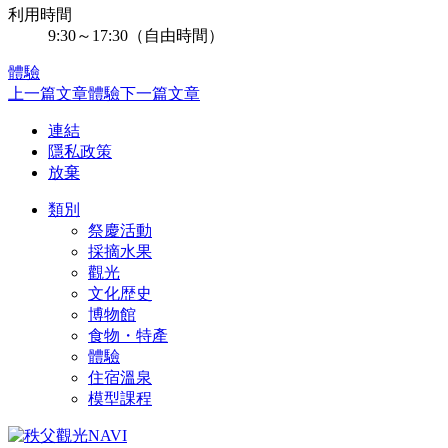
利用時間
9:30～17:30（自由時間）
體驗
上一篇文章
體驗
下一篇文章
連結
隱私政策
放棄
類別
祭慶活動
採摘水果
觀光
文化歴史
博物館
食物・特產
體驗
住宿溫泉
模型課程