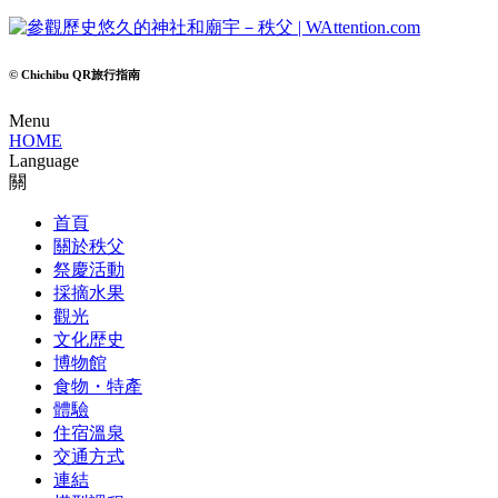
© Chichibu QR旅行指南
Menu
HOME
Language
關
首頁
關於秩父
祭慶活動
採摘水果
觀光
文化歴史
博物館
食物・特產
體驗
住宿溫泉
交通方式
連結