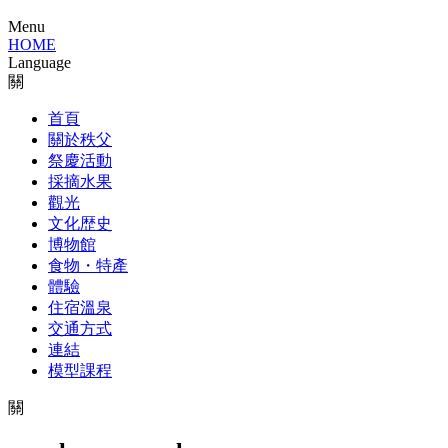
Menu
HOME
Language
關
首頁
關於秩父
祭慶活動
採摘水果
觀光
文化歴史
博物館
食物・特產
體驗
住宿溫泉
交通方式
連結
模型課程
關