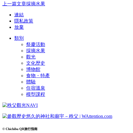
上一篇文章
採摘水果
連結
隱私政策
放棄
類別
祭慶活動
採摘水果
觀光
文化歴史
博物館
食物・特產
體驗
住宿溫泉
模型課程
© Chichibu QR旅行指南