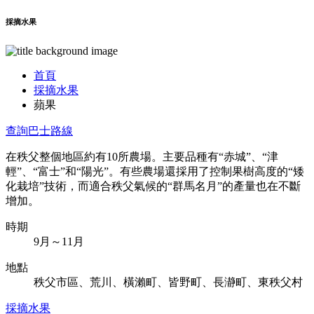
採摘水果
首頁
採摘水果
蘋果
查詢巴士路線
在秩父整個地區約有10所農場。主要品種有“赤城”、“津
輕”、“富士”和“陽光”。有些農場還採用了控制果樹高度的“矮
化栽培”技術，而適合秩父氣候的“群馬名月”的產量也在不斷
增加。
時期
9月～11月
地點
秩父市區、荒川、橫瀨町、皆野町、長瀞町、東秩父村
採摘水果