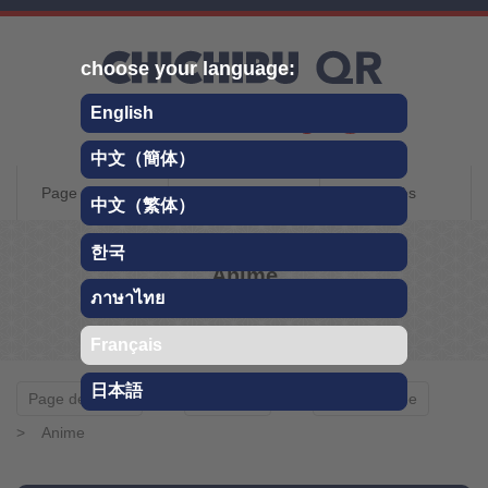
Skip
choose your language:
English
中文（簡体）
Chichibu QR Guide
Page de garde
A propos de Chichibu
Accès
中文（繁体）
de voyage
한국
Anime
ภาษาไทย
Tourisme
Français
日本語
Page de garde
Tourisme
Toute l'année
Anime