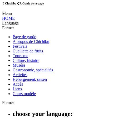
© Chichibu QR Guide de voyage
Menu
HOME
Language
Fermer
Page de garde
A propos de Chichibu
Festivals
Cueillette de fruits
Tourisme
Culture, histoire
Musées
Gastronomie, spécialités
Activités
Hébergement, onsen
Accès
Liens
Cours modèle
Fermer
choose your language: