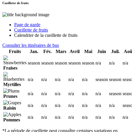
Cueillette de fruits
Page de garde
Cueillette de fruits
Calendrier de la cueillette de fruits
Consulter les itinéraires de bus
Fruits
Jan.
Fév.
Mars
Avril
Mai
Juin
Juil.
Aoû
season
season
season
season
season
n/a
n/a
n/a
Fraises
n/a
n/a
n/a
n/a
n/a
season
season
seas
Myrtilles
n/a
n/a
n/a
n/a
n/a
n/a
season
seas
Prunes
n/a
n/a
n/a
n/a
n/a
n/a
n/a
seas
Raisin
n/a
n/a
n/a
n/a
n/a
n/a
n/a
n/a
Pommes
*La période de cueillette peut connaître certaines variations en