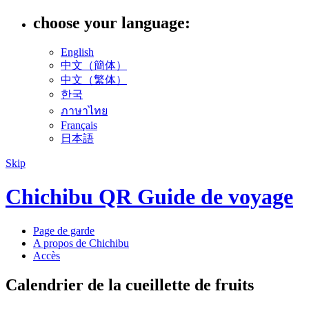
choose your language:
English
中文（簡体）
中文（繁体）
한국
ภาษาไทย
Français
日本語
Skip
Chichibu QR Guide de voyage
Page de garde
A propos de Chichibu
Accès
Calendrier de la cueillette de fruits