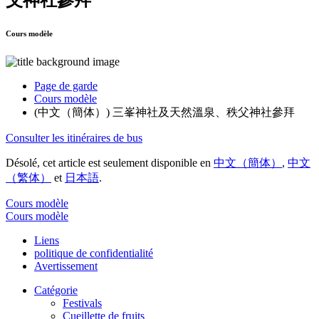
Cours modèle
Page de garde
Cours modèle
(中文（簡体）) 三峯神社及天然溫泉、秩父神社參拜
Consulter les itinéraires de bus
Désolé, cet article est seulement disponible en
中文（簡体）
,
中文
（繁体）
et
日本語
.
Cours modèle
Cours modèle
Liens
politique de confidentialité
Avertissement
Catégorie
Festivals
Cueillette de fruits