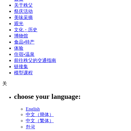
关于秩父
祭庆活动
美味采摘
观光
文化・历史
博物馆
食品•特产
体验
住宿•温泉
前往秩父的交通指南
链接集
模型课程
关
choose your language:
English
中文（簡体）
中文（繁体）
한국