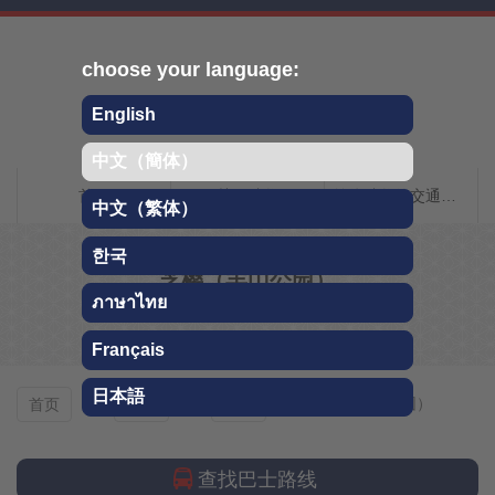
Skip
choose your language:
English
中文（簡体）
Chichibu QR旅行指南
首页
关于秩父
前往秩父的交通指南
中文（繁体）
한국
芝樱（羊山公园）
ภาษาไทย
春季
Français
日本語
芝樱（羊山公园）
首页
观光
春季
查找巴士路线