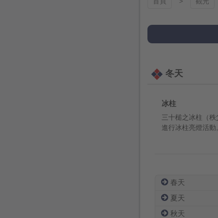
首頁
觀光
冬天
冰柱
三十槌之冰柱（秩
進行冰柱亮燈活動。
春天
夏天
秋天