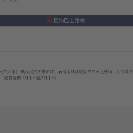
冬天
查詢巴士路線
父市大瀧） 奧秩父的冬季名勝。石清水結冰後完成的冰之藝術。期間還將
 觀賞佳期 1月中旬至2月中旬