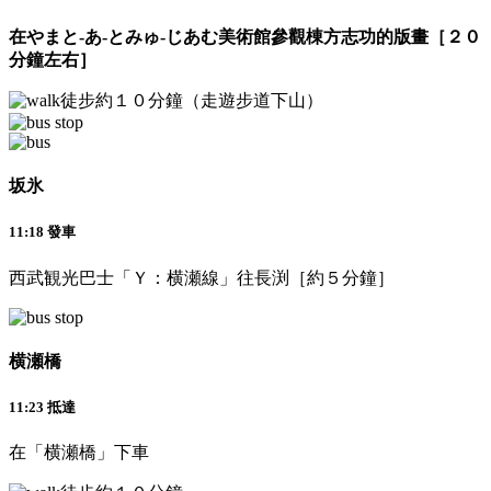
在やまと-あ-とみゅ-じあむ美術館參觀棟方志功的版畫［２０
分鐘左右］
徒步約１０分鐘（走遊步道下山）
坂氷
11:18 發車
西武観光巴士「Ｙ：横瀬線」往長渕［約５分鐘］
横瀬橋
11:23 抵達
在「横瀬橋」下車