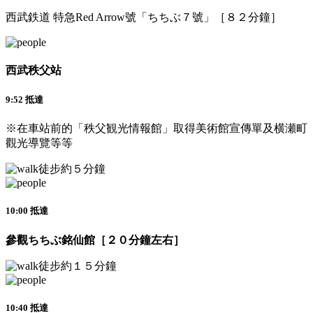
西武鉄道 特急Red Arrow號「ちちぶ７號」［８２分鐘］
西武秩父站
9:52 抵達
※在車站前的「秩父観光情報館」取得美術館宣傳單及横瀬町
觀光導覽等等
徒步約５分鐘
10:00 抵達
參觀ちちぶ銘仙館［２０分鐘左右］
徒步約１５分鐘
10:40 抵達