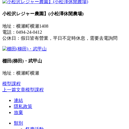
小松沢レジャー農園】(小松澤休閒農場)
地址：横瀬町横瀬1408
電話：0494-24-0412
公休日：假日皆有營業，平日不定時休息，需要去電詢問
棚田(梯田)・武甲山
地址：横瀬町横瀬
模型課程
上一篇文章
模型課程
連結
隱私政策
放棄
類別