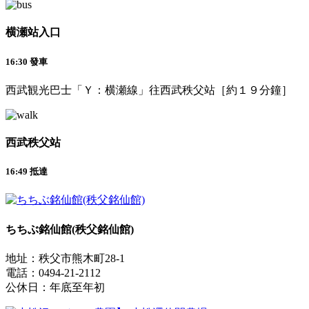
横瀬站入口
16:30 發車
西武観光巴士「Ｙ：横瀬線」往西武秩父站［約１９分鐘］
西武秩父站
16:49 抵達
ちちぶ銘仙館(秩父銘仙館)
地址：秩父市熊木町28-1
電話：0494-21-2112
公休日：年底至年初