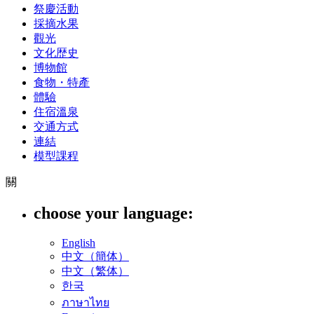
祭慶活動
採摘水果
觀光
文化歴史
博物館
食物・特產
體驗
住宿溫泉
交通方式
連結
模型課程
關
choose your language:
English
中文（簡体）
中文（繁体）
한국
ภาษาไทย