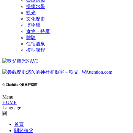
祭慶活動
採摘水果
觀光
文化歴史
博物館
食物・特產
體驗
住宿溫泉
模型課程
© Chichibu QR旅行指南
Menu
HOME
Language
關
首頁
關於秩父