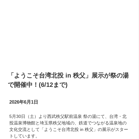
メ
イ
ン
コ
ン
テ
ン
ツ
へ
ス
キ
ッ
「ようこそ台湾北投 in 秩父」展示が祭の湯
プ
で開催中！(6/12まで)
2026年6月1日
5月30日（土）より西武秩父駅前温泉 祭の湯にて、台湾・北
投温泉博物館と埼玉県秩父地域の、鉄道でつながる温泉地の
文化交流として「ようこそ台湾北投 in 秩父」の展示がスター
トしています。