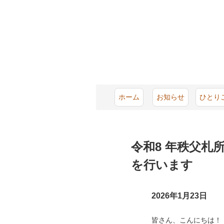
メ
イ
ン
コ
ン
テ
ン
ツ
へ
ホーム
お知らせ
ひとり
ス
キ
ッ
プ
令和8 年秩父札
を行います
2026年1月23日
皆さん、こんにちは！