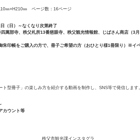
0㎜×H210㎜ ページ数：16ページ
月1日（日）～なくなり次第終了
番四萬部寺、秩父札所13番慈眼寺、秩父観光情報館、じばさん商店（3月
御朱印帳をご購入の方で、冊子ご希望の方（おひとり様1冊限り）※イ
ート型冊子」の楽しみ方を紹介する動画を制作し、SNS等で発信します
～
アカウント等
秩父市観光課インスタグラ