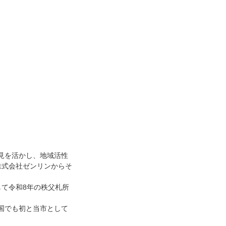
見を活かし、地域活性
株式会社ゼンリンからそ
て令和8年の秩父札所
国でも初と当市として