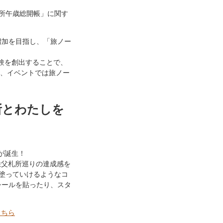
所午歳総開帳」に関す
増加を目指し、「旅ノー
験を創出することで、
を、イベントでは旅ノー
札所とわたしを
が誕生！
秩父札所巡りの達成感を
塗っていけるようなコ
シールを貼ったり、スタ
こちら