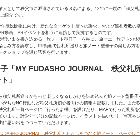
業人として秩父市に派遣されている３名による、12年に一度の「秩父札
のご紹介です。
所午歳総開帳に向け、新たなターゲット層への訴求、および巡礼者数の
PR動画、PRイベントを相互に連携して実施するものです。
や思い出を書き込める「旅ノート型冊子」を軸に、旅マエ、旅アトの体
楽しみ方を訴求し、PR動画では札所巡りと旅ノート型冊子の楽しみ方
ークショップを通じ誘客を行います。
「MY FUDASHO JOURNAL 秩父
ート」
ら秩父札所巡りがもっと楽しくなるしかけを詰め込んだ旅ノート型冊子
いがちなNG行動など秩父札所初心者向けの情報を記載しました。また
秩父札所一覧ページに「行ったよ欄」を設けたり、MAPで行った札所を
ています。計6ページ分の記録ページは、イラストを描いたり、写真や
由に思い出をつづっていただけます。
FUDASHO JOURNAL 秩父札所とわたしをつなぐ旅ノート」ページは