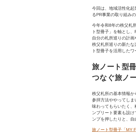
今回は、地域活性化起
るPR事業の取り組み
今年令和8年の秩父札
ト型冊子」を軸とし、
自分の札所巡りの計画
秩父札所巡りの新たな
ト型冊子を活用したワ
旅ノート型冊子
つなぐ旅ノ
秩父札所の基本情報か
参拝方法ややってしま
味わってもらいたく、
ンプリート要素も設け
ンプを押したりと、自
旅ノート型冊子「MY 