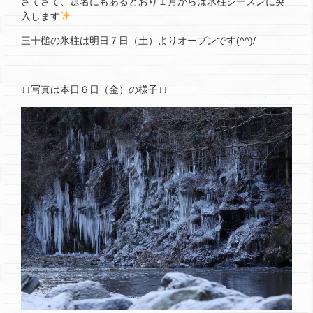
さてさて、題名にもあるとおり１月からは氷柱シーズンに突
入します
三十槌の氷柱は明日７日（土）よりオープンです(^^)/
↓↓写真は本日６日（金）の様子↓↓