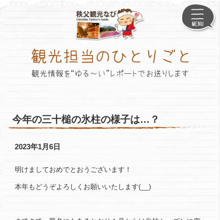
メ
イ
ン
コ
ン
テ
ン
ツ
へ
ス
キ
ッ
今年の三十槌の氷柱の様子は…？
プ
2023年1月6日
明けましておめでとおうございます！
本年もどうぞよろしくお願いいたします(__)