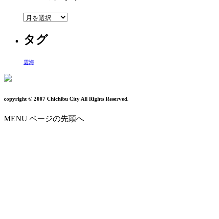
ア
ー
タグ
カ
イ
ブ
雲海
copyright © 2007 Chichibu City All Rights Reserved.
MENU
ページの先頭へ