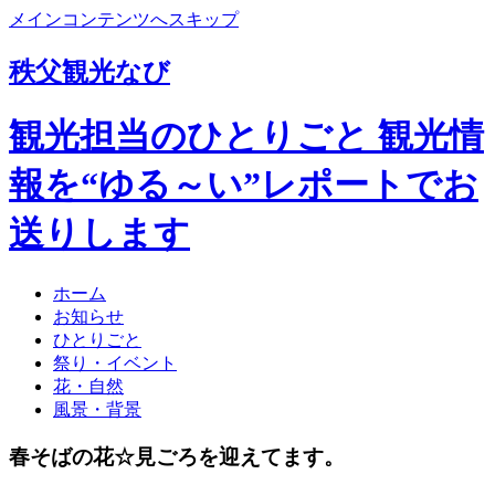
メインコンテンツへスキップ
秩父観光なび
観光担当のひとりごと 観光情
報を“ゆる～い”レポートでお
送りします
ホーム
お知らせ
ひとりごと
祭り・イベント
花・自然
風景・背景
春そばの花☆見ごろを迎えてます。