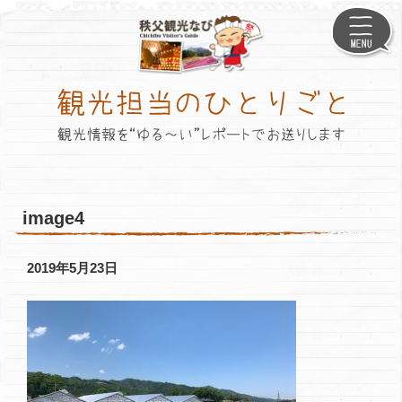
メ
イ
ン
コ
ン
テ
ン
ツ
へ
ス
キ
ッ
image4
プ
2019年5月23日