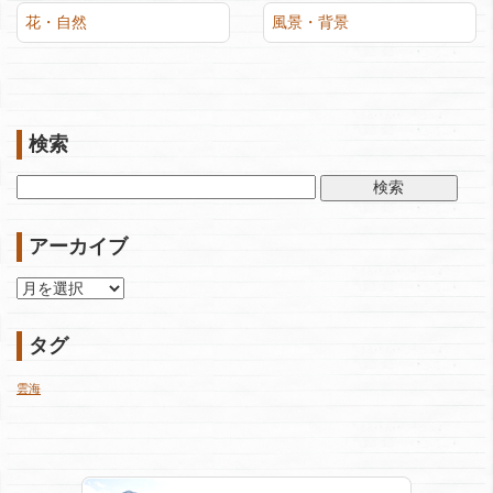
花・自然
風景・背景
検索
検
索:
アーカイブ
ア
ー
カ
タグ
イ
ブ
雲海