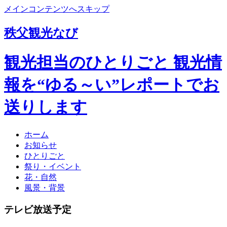
メインコンテンツへスキップ
秩父観光なび
観光担当のひとりごと 観光情
報を“ゆる～い”レポートでお
送りします
ホーム
お知らせ
ひとりごと
祭り・イベント
花・自然
風景・背景
テレビ放送予定