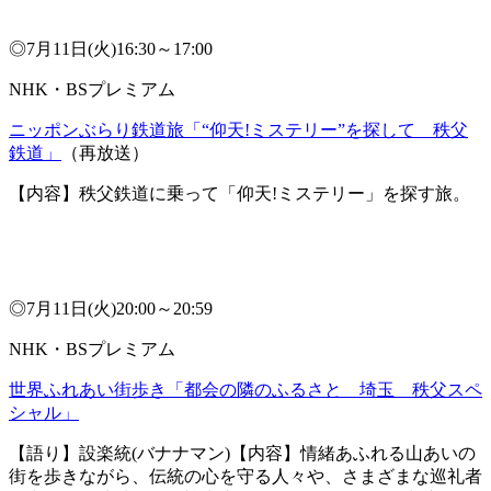
◎7月11日(火)16:30～17:00
NHK・BSプレミアム
ニッポンぶらり鉄道旅「“仰天!ミステリー”を探して 秩父
鉄道」
（再放送）
【内容】秩父鉄道に乗って「仰天!ミステリー」を探す旅。
◎7月11日(火)20:00～20:59
NHK・BSプレミアム
世界ふれあい街歩き「都会の隣のふるさと 埼玉 秩父スペ
シャル」
【語り】設楽統(バナナマン)【内容】情緒あふれる山あいの
街を歩きながら、伝統の心を守る人々や、さまざまな巡礼者